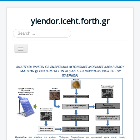
ylendor.iceht.forth.gr
Search
...
Toggle
Navigation
Home