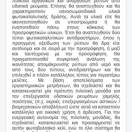
ποικιλία οργανικών και ανόργανων ρύπων από
υδατικά ρεύματα. Επίσης θα αναπτυχθούν και θα
χαρακτηριστούν νανοσωματιδιακά υλικά
φωτοκαταλυτικής δράσης. Αυτά τα υλικά είτε θα
ακινητοποιηθούν σε υποστρώματα ή θα
εναποτεθούν πάνω στους κόκκους των
προσροφητικών υλικών. Έτσι θα αναπτυχθούν δύο
τύποι φωτοκαταλυτικών αντιδραστήρων, όπου η
προηγμένη οξείδωση των ρύπων θα δρα είτε
αυτόνομα και σε σειρά με την προσρόφηση, ή μαζί
και ταυτόχρονα με την προσρόφηση. Θα
πραγματοποιηθεί συγκριτική ανάλυση της
ικανότητας απομάκρυνσης ρύπων από νερό και
από τους δύο τύπους αντιδραστήρων και θα
επιλεχθεί ο πλέον κατάλληλος τύπος για περαιτέρω
μελέτες. Με βάση αποτελέσματα των
εργαστηριακών μετρήσεων, θα σχεδιαστεί και θα
κατασκευαστεί μία πρότυπη πιλοτική μονάδα για
την επεξεργασία υδατικών ρευμάτων χαμηλής
ποιότητας (π.χ. εκροές επεξεργασμένων αστικών /
βιομηχανικών αποβλήτων) ώστε αυτά να καταστούν
κατάλληλα για οικιακή χρήση ή άρδευση. Για την
ενεργειακή αυτονομία της πιλοτικής μονάδας, θα
σχεδιαστεί, κατασκευαστεί και προσαρμοστεί σε
αυτήν φωτοβολταϊκό κελί, ενώ το όλο σύστημα θα