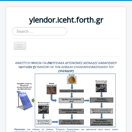
ylendor.iceht.forth.gr
Search
...
Toggle
Navigation
Home